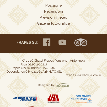
Posizione
Recensioni
Previsioni meteo
Galleria fotografica
FRAPES SU:
© 2026 Chalet Frapes Pensione - Antermoia
P.iva 02361100213
Frapes CIN 021082A1HA4F24RB
Dependance CIN 021082A1NN2TO3SL
Credits
-
Privacy
-
Cookie
Designed by