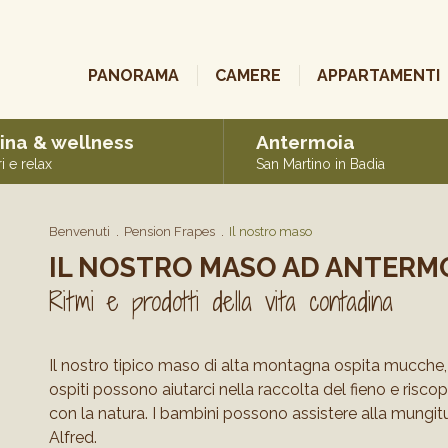
PANORAMA
CAMERE
APPARTAMENTI
ina & wellness
Antermoia
i e relax
San Martino in Badia
Benvenuti
Pension Frapes
Il nostro maso
IL NOSTRO MASO AD ANTERM
Ritmi e prodotti della vita contadina
Il nostro tipico maso di alta montagna ospita mucche, gal
ospiti possono aiutarci nella raccolta del fieno e riscopr
con la natura. I bambini possono assistere alla mungi
Alfred.