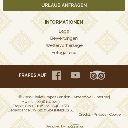
URLAUB ANFRAGEN
INFORMATIONEN
Lage
Bewertungen
Wettervorhersage
Fotogallerie
FRAPES AUF
© 2026 Chalet Frapes Pension - Antermoia/Untermoj
MwstNr. 02361100213
Frapes CIN 021082A1HA4F24RB
Dependance CIN 021082A1NN2TO3SL
Credits
-
Privacy
-
Cookie
Designed by